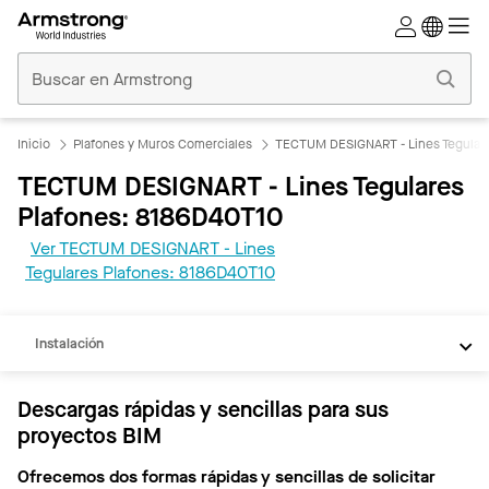
Techos
Comerciales
Inicio
Inicio
Plafones y Muros Comerciales
TECTUM DESIGNART - Lines Tegulare
TECTUM DESIGNART - Lines Tegulares
Plafones: 8186D40T10
Ver TECTUM DESIGNART - Lines
REVIT
Tegulares Plafones: 8186D40T10
Documentos
Instalación
Descargas rápidas y sencillas para sus
proyectos BIM
Ofrecemos dos formas rápidas y sencillas de solicitar