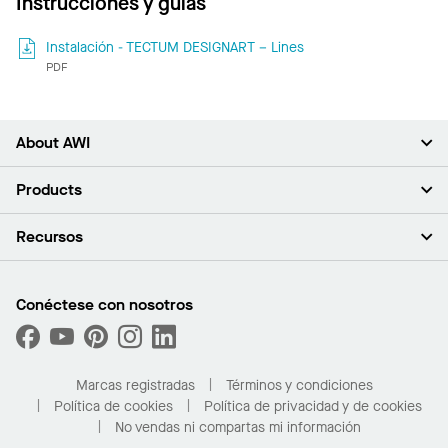
Instrucciones y guías
Instalación - TECTUM DESIGNART – Lines
PDF
About AWI
Acerca de nosotros
Products
Inversores
Empleo
Plafones
Recursos
Sala de prensa
Paredes y particiones
Sustentabilidad
Sistema de suspensión
Buscar un representante
Segmentos del mercado
Bordes y transiciones
Buscar un distribuidor
Conéctese con nosotros
¿Cuáles son mis opciones de compra?
Capacidades personalizadas
PROJECTWORKS
Desempeño
Solicitar muestras
Galería de proyectos
Compre en línea con Kanopi
Marcas registradas
Términos y condiciones
Para el hogar
Política de cookies
Política de privacidad y de cookies
No vendas ni compartas mi información