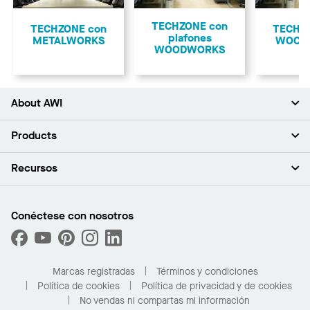
Anterior
TECHZONE con
TECHZONE con
TECHZ
plafones
METALWORKS
WOOD
WOODWORKS
About AWI
Acerca de nosotros
Products
Inversores
Empleo
Plafones
Recursos
Sala de prensa
Paredes y particiones
Sustentabilidad
Sistema de suspensión
Buscar un representante
Segmentos del mercado
Bordes y transiciones
Buscar un distribuidor
Conéctese con nosotros
¿Cuáles son mis opciones de compra?
Capacidades personalizadas
PROJECTWORKS
Desempeño
Solicitar muestras
Galería de proyectos
Compre en línea con Kanopi
Marcas registradas
Términos y condiciones
Para el hogar
Política de cookies
Política de privacidad y de cookies
No vendas ni compartas mi información