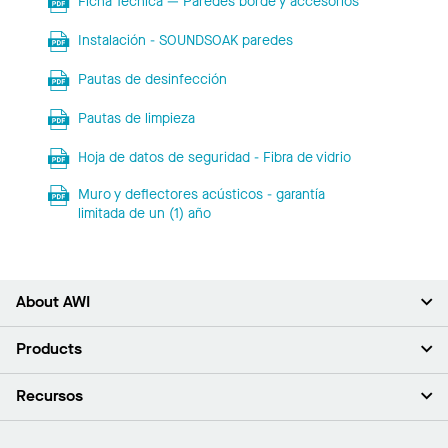
Ficha Técnica — Paredes borde y accesorios
Instalación - SOUNDSOAK paredes
Pautas de desinfección
Pautas de limpieza
Hoja de datos de seguridad - Fibra de vidrio
Muro y deflectores acústicos - garantía
limitada de un (1) año
About AWI
Acerca de nosotros
Products
Inversores
Empleo
Plafones
Recursos
Sala de prensa
Paredes y particiones
Sustentabilidad
Sistema de suspensión
Buscar un representante