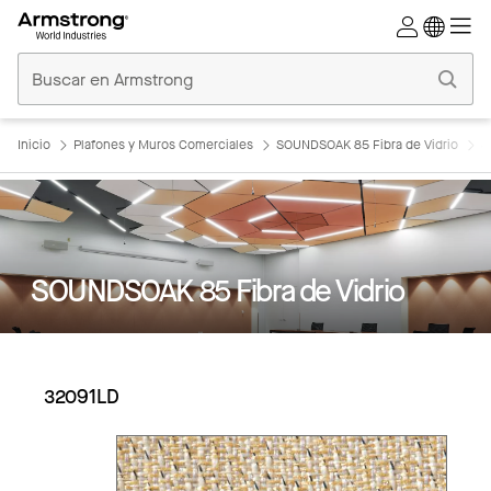
Techos
Comerciales
Inicio
Inicio
Plafones y Muros Comerciales
SOUNDSOAK 85 Fibra de Vidrio
S
SOUNDSOAK 85 Fibra de Vidrio
32091LD