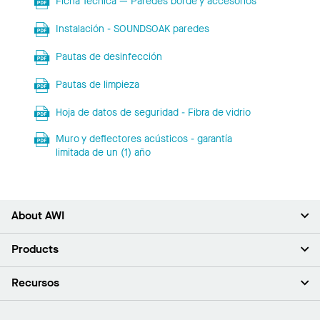
Ficha Técnica — Paredes borde y accesorios
Instalación - SOUNDSOAK paredes
Pautas de desinfección
Pautas de limpieza
Hoja de datos de seguridad - Fibra de vidrio
Muro y deflectores acústicos - garantía
limitada de un (1) año
About AWI
Acerca de nosotros
Products
Inversores
Empleo
Plafones
Recursos
Sala de prensa
Paredes y particiones
Sustentabilidad
Sistema de suspensión
Buscar un representante