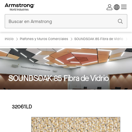
Techos
Comerciales
Inicio
Inicio
Plafones y Muros Comerciales
SOUNDSOAK 85 Fibra de Vidrio
S
SOUNDSOAK 85 Fibra de Vidrio
32061LD