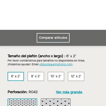
Comparar artículos
Tamaño del plafón (ancho x largo)
:
6' x 2'
Por favor contáctenos para tamaños no disponibles en línea.
¡Podemos ayudar! Email
ASQuote@armstrong.com
.
6' x 2'
8' x 2'
10' x 2'
12' x 2'
Perforación
:
R042
Ver más grande