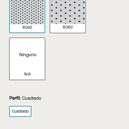
R062
R042
Ninguno
N/A
Perfil
:
Cuadrado
Cuadrado