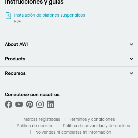
Instrucciones y guías
Instalación de plafones suspendidos
PDF
About AWI
Acerca de nosotros
Products
Inversores
Empleo
Plafones
Recursos
Sala de prensa
Paredes y particiones
Sustentabilidad
Sistema de suspensión
Buscar un representante
Segmentos del mercado
Bordes y transiciones
Buscar un distribuidor
Conéctese con nosotros
¿Cuáles son mis opciones de compra?
Capacidades personalizadas
PROJECTWORKS
Desempeño
Solicitar muestras
Galería de proyectos
Compre en línea con Kanopi
Marcas registradas
Términos y condiciones
Para el hogar
Política de cookies
Política de privacidad y de cookies
No vendas ni compartas mi información