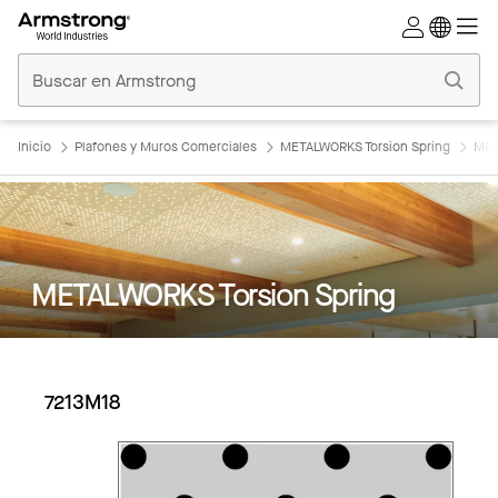
Techos
Comerciales
Inicio
Inicio
Plafones y Muros Comerciales
METALWORKS Torsion Spring
MET
METALWORKS Torsion Spring
7213M18