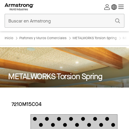
Techos
Comerciales
Inicio
Inicio
Plafones y Muros Comerciales
METALWORKS Torsion Spring
MET
METALWORKS Torsion Spring
7210M15C04