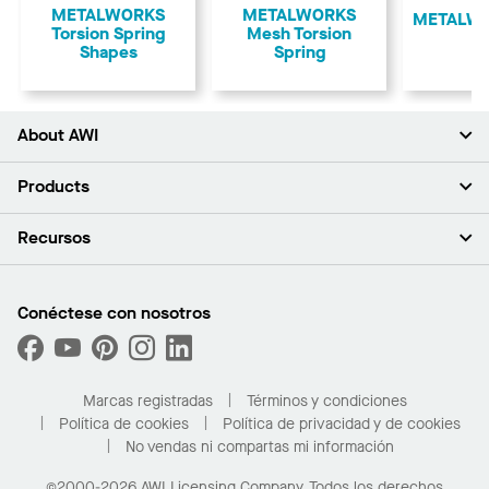
METALWORKS
METALWORKS
METALWO
Torsion Spring
Mesh Torsion
Shapes
Spring
About AWI
Acerca de nosotros
Products
Inversores
Empleo
Plafones
Recursos
Sala de prensa
Paredes y particiones
Sustentabilidad
Sistema de suspensión
Buscar un representante
Segmentos del mercado
Bordes y transiciones
Buscar un distribuidor
Conéctese con nosotros
¿Cuáles son mis opciones de compra?
Capacidades personalizadas
PROJECTWORKS
Desempeño
Solicitar muestras
Galería de proyectos
Compre en línea con Kanopi
Marcas registradas
Términos y condiciones
Para el hogar
Política de cookies
Política de privacidad y de cookies
No vendas ni compartas mi información
©2000-2026 AWI Licensing Company. Todos los derechos