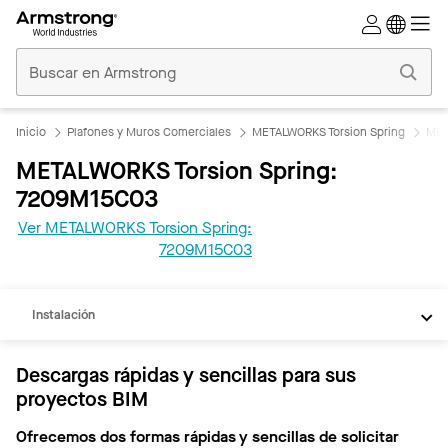
Techos
Comerciales
Inicio
Inicio
Plafones y Muros Comerciales
METALWORKS Torsion Spring
MET
METALWORKS Torsion Spring:
7209M15C03
Ver METALWORKS Torsion Spring:
REVIT
7209M15C03
Documentos
Instalación
Descargas rápidas y sencillas para sus
proyectos BIM
Ofrecemos dos formas rápidas y sencillas de solicitar