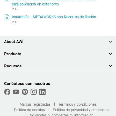
para aplicación en exteriores
PDF
Instalación - METALWORKS con Resortes de Torsión
PDF
About AWI
Acerca de nosotros
Products
Inversores
Empleo
Plafones
Recursos
Sala de prensa
Paredes y particiones
Sustentabilidad
Sistema de suspensión
Buscar un representante
Segmentos del mercado
Bordes y transiciones
Buscar un distribuidor
Conéctese con nosotros
¿Cuáles son mis opciones de compra?
Capacidades personalizadas
PROJECTWORKS
Desempeño
Solicitar muestras
Galería de proyectos
Compre en línea con Kanopi
Marcas registradas
Términos y condiciones
Para el hogar
Política de cookies
Política de privacidad y de cookies
No vendas ni compartas mi información