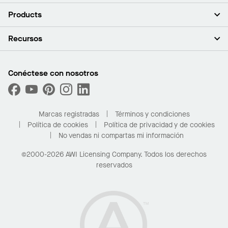
Acerca de nosotros
Products
Inversores
Empleo
Plafones
Recursos
Sala de prensa
Paredes y particiones
Sustentabilidad
Sistema de suspensión
Buscar un representante
Segmentos del mercado
Bordes y transiciones
Buscar un distribuidor
Conéctese con nosotros
¿Cuáles son mis opciones de compra?
Capacidades personalizadas
PROJECTWORKS
Desempeño
Solicitar muestras
Galería de proyectos
Compre en línea con Kanopi
Marcas registradas
Términos y condiciones
Para el hogar
Política de cookies
Política de privacidad y de cookies
No vendas ni compartas mi información
©2000-2026 AWI Licensing Company. Todos los derechos
reservados