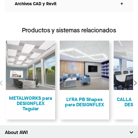
Archivos CAD y Revit
+
Productos y sistemas relacionados
Anterior
METALWORKS para
LYRA PB Shapes
CALLA Sh
DESIGNFLEX
para DESIGNFLEX
DESI
Tegular
About AWI