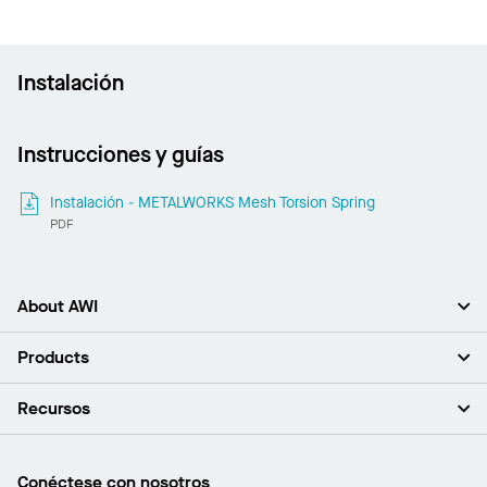
Instalación
Instrucciones y guías
Instalación - METALWORKS Mesh Torsion Spring
PDF
About AWI
Acerca de nosotros
Products
Inversores
Empleo
Plafones
Recursos
Sala de prensa
Paredes y particiones
Sustentabilidad
Sistema de suspensión
Buscar un representante
Segmentos del mercado
Bordes y transiciones
Buscar un distribuidor
Conéctese con nosotros