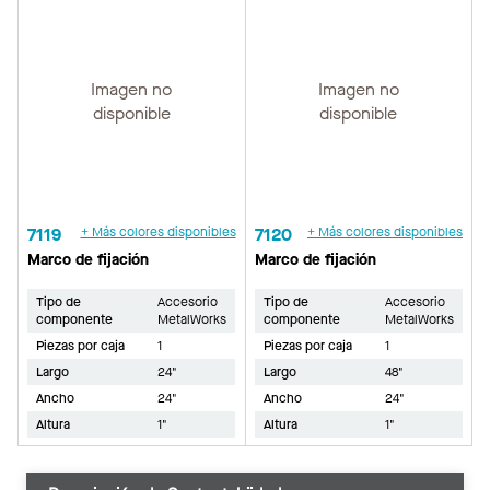
Imagen no
Imagen no
disponible
disponible
7119
+ Más colores disponibles
7120
+ Más colores disponibles
Marco de fijación
Marco de fijación
Tipo de
Accesorio
Tipo de
Accesorio
componente
MetalWorks
componente
MetalWorks
Piezas por caja
1
Piezas por caja
1
Largo
24"
Largo
48"
Ancho
24"
Ancho
24"
Altura
1"
Altura
1"