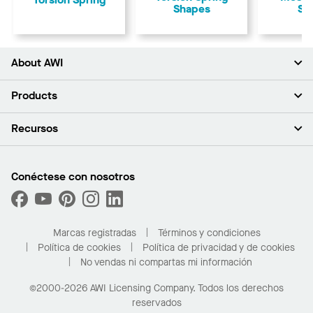
Shapes
Sp
About AWI
Acerca de nosotros
Products
Inversores
Empleo
Plafones
Recursos
Sala de prensa
Paredes y particiones
Sustentabilidad
Sistema de suspensión
Buscar un representante
Segmentos del mercado
Bordes y transiciones
Buscar un distribuidor
Conéctese con nosotros
¿Cuáles son mis opciones de compra?
Capacidades personalizadas
PROJECTWORKS
Desempeño
Solicitar muestras
Galería de proyectos
Compre en línea con Kanopi
Marcas registradas
Términos y condiciones
Para el hogar
Política de cookies
Política de privacidad y de cookies
No vendas ni compartas mi información
©2000-2026 AWI Licensing Company. Todos los derechos
reservados