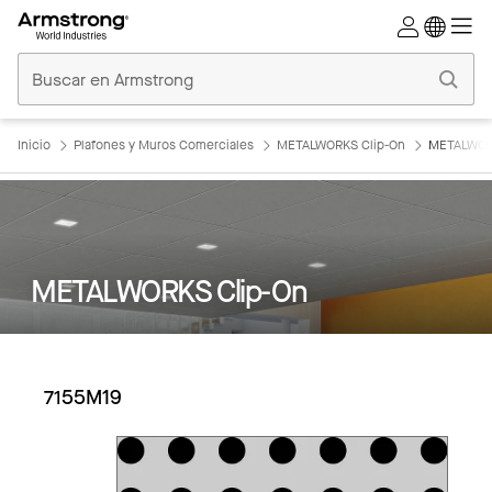
Techos
Comerciales
Inicio
Inicio
Plafones y Muros Comerciales
METALWORKS Clip-On
METALWORK
METALWORKS Clip-On
7155M19