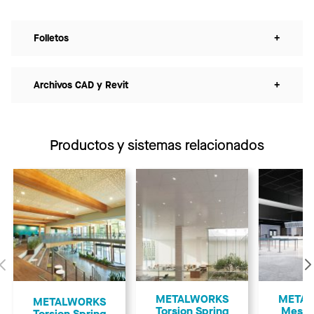
Folletos
+
Archivos CAD y Revit
+
Productos y sistemas relacionados
Anterior
METALWORKS
META
METALWORKS
Torsion Spring
Mesh 
Torsion Spring