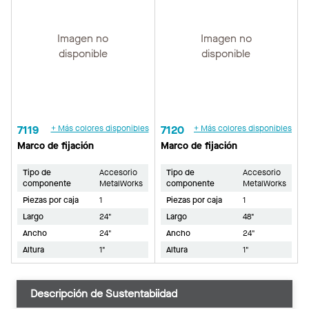
Imagen no
Imagen no
disponible
disponible
7119
+ Más colores disponibles
7120
+ Más colores disponibles
Marco de fijación
Marco de fijación
Tipo de
Accesorio
Tipo de
Accesorio
componente
MetalWorks
componente
MetalWorks
Piezas por caja
1
Piezas por caja
1
Largo
24"
Largo
48"
Ancho
24"
Ancho
24"
Altura
1"
Altura
1"
Descripción de Sustentabiidad