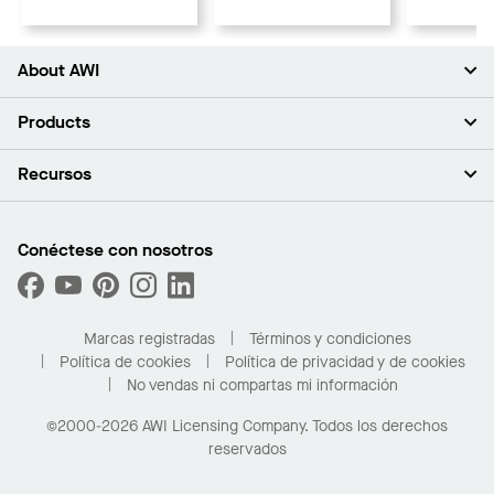
About AWI
Acerca de nosotros
Products
Inversores
Empleo
Plafones
Recursos
Sala de prensa
Paredes y particiones
Sustentabilidad
Sistema de suspensión
Buscar un representante
Segmentos del mercado
Bordes y transiciones
Buscar un distribuidor
Conéctese con nosotros
¿Cuáles son mis opciones de compra?
Capacidades personalizadas
PROJECTWORKS
Desempeño
Solicitar muestras
Galería de proyectos
Compre en línea con Kanopi
Marcas registradas
Términos y condiciones
Para el hogar
Política de cookies
Política de privacidad y de cookies
No vendas ni compartas mi información
©2000-2026 AWI Licensing Company. Todos los derechos
reservados