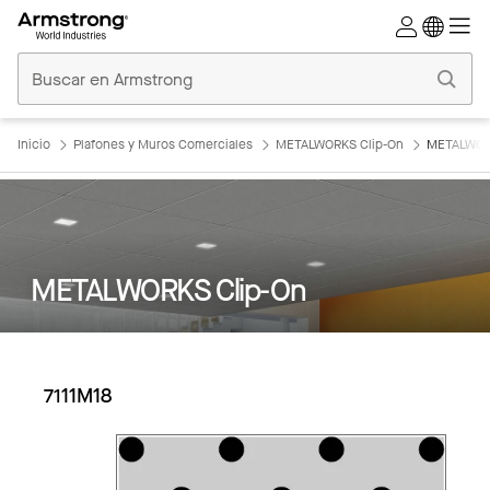
Techos
Comerciales
Inicio
Inicio
Plafones y Muros Comerciales
METALWORKS Clip-On
METALWORK
METALWORKS Clip-On
7111M18