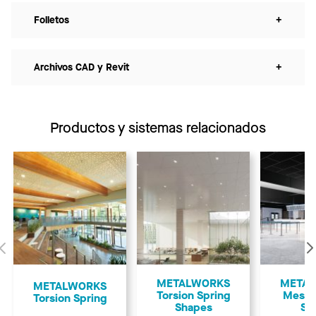
Folletos
+
Archivos CAD y Revit
+
Productos y sistemas relacionados
Anterior
METALWORKS
META
METALWORKS
Torsion Spring
Mesh 
Torsion Spring
Shapes
Sp