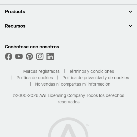
Acerca de nosotros
Products
Inversores
Empleo
Plafones
Recursos
Sala de prensa
Paredes y particiones
Sustentabilidad
Sistema de suspensión
Buscar un representante
Segmentos del mercado
Bordes y transiciones
Buscar un distribuidor
Conéctese con nosotros
¿Cuáles son mis opciones de compra?
Capacidades personalizadas
PROJECTWORKS
Desempeño
Solicitar muestras
Galería de proyectos
Compre en línea con Kanopi
Marcas registradas
Términos y condiciones
Para el hogar
Política de cookies
Política de privacidad y de cookies
No vendas ni compartas mi información
©2000-2026 AWI Licensing Company. Todos los derechos
reservados