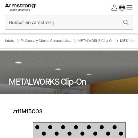
Techos
Comerciales
Inicio
Inicio
Plafones y Muros Comerciales
METALWORKS Clip-On
METALWORK
METALWORKS Clip-On
7111M15C03