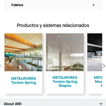
Folletos
+
Productos y sistemas relacionados
Anterior
METALWORKS
META
METALWORKS
Torsion Spring
Mesh 
Torsion Spring
Shapes
Sp
About AWI