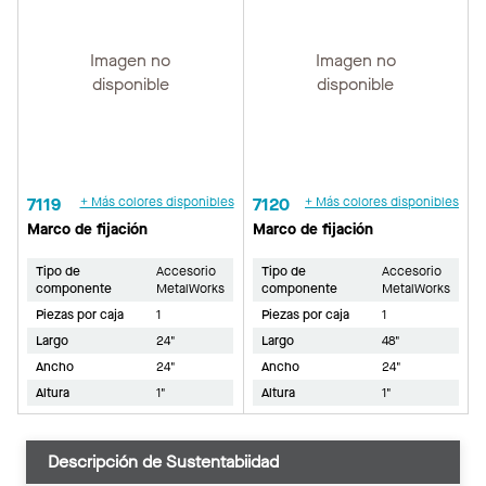
Imagen no
Imagen no
disponible
disponible
7119
+ Más colores disponibles
7120
+ Más colores disponibles
Marco de fijación
Marco de fijación
Tipo de
Accesorio
Tipo de
Accesorio
componente
MetalWorks
componente
MetalWorks
Piezas por caja
1
Piezas por caja
1
Largo
24"
Largo
48"
Ancho
24"
Ancho
24"
Altura
1"
Altura
1"
Descripción de Sustentabiidad