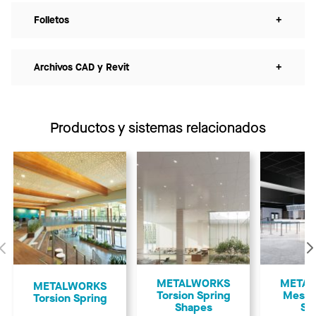
Folletos
+
Archivos CAD y Revit
+
Productos y sistemas relacionados
Anterior
METALWORKS
META
METALWORKS
Torsion Spring
Mesh 
Torsion Spring
Shapes
Sp