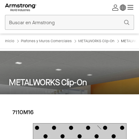
Techos
Comerciales
Inicio
Inicio
Plafones y Muros Comerciales
METALWORKS Clip-On
METALWORK
METALWORKS Clip-On
7110M16