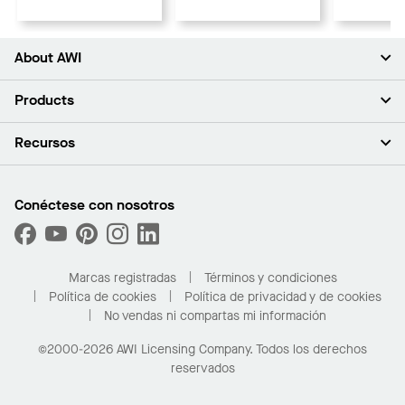
About AWI
Acerca de nosotros
Products
Inversores
Empleo
Plafones
Recursos
Sala de prensa
Paredes y particiones
Sustentabilidad
Sistema de suspensión
Buscar un representante
Segmentos del mercado
Bordes y transiciones
Buscar un distribuidor
Conéctese con nosotros
¿Cuáles son mis opciones de compra?
Capacidades personalizadas
PROJECTWORKS
Desempeño
Solicitar muestras
Galería de proyectos
Compre en línea con Kanopi
Marcas registradas
Términos y condiciones
Para el hogar
Política de cookies
Política de privacidad y de cookies
No vendas ni compartas mi información
©2000-2026 AWI Licensing Company. Todos los derechos
reservados