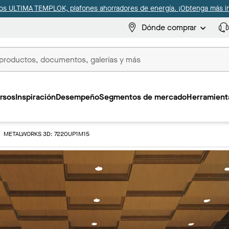
s ULTIMA TEMPLOK, plafones ahorradores de energía. ¡Obtenga más i
Dónde comprar
s
rsos
Inspiración
Desempeño
Segmentos de mercado
Herramienta
METALWORKS 3D: 7220UP1M15