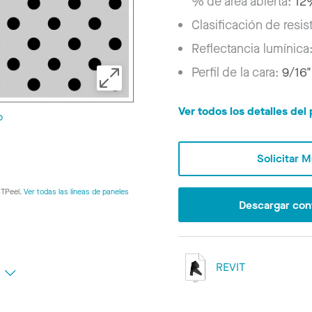
% de área abierta:
12
Clasificación de resis
Reflectancia lumínica
Perfil de la cara:
9/16"
Ver todos los detalles de
o
Solicitar 
STPeel.
Ver todas las líneas de paneles
Descargar con
REVIT
s