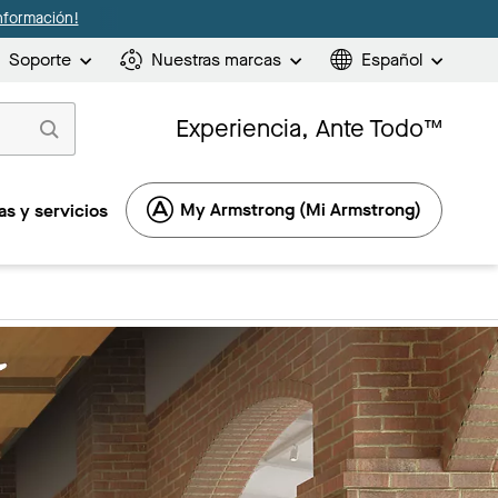
nformación!
Soporte
Nuestras marcas
Español
Experiencia, Ante Todo™
My Armstrong (Mi Armstrong)
s y servicios