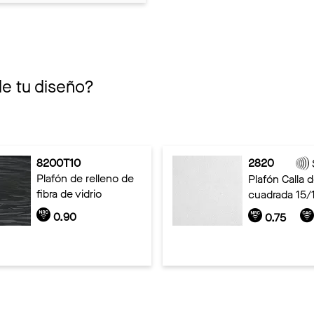
de tu diseño?
8200T10
2820
Plafón de relleno de
Plafón Calla de
fibra de vidrio
cuadrada 15/
0.90
0.75