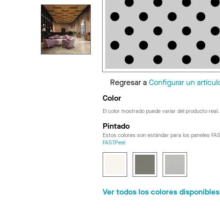
Regresar a
Configurar un artícul
Color
El color mostrado puede variar del producto real.
Pintado
Estos colores son estándar para los paneles FA
FASTPeel
Ver todos los colores disponible