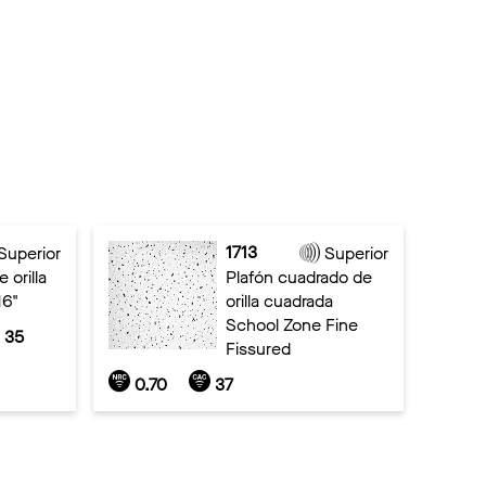
1713
Superior
Superior
 orilla
Plafón cuadrado de
16"
orilla cuadrada
School Zone Fine
35
Fissured
0.70
37