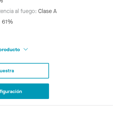
%
tencia al fuego:
Clase A
:
61%
l producto
Muestra
figuración