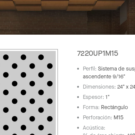
7220UP1M15
Perfil:
Sistema de susp
ascendente 9/16"
Dimensiones:
24" x 2
Espesor:
1"
Forma:
Rectángulo
Perforación:
M15
Acústica: