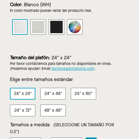
Color
:
Blanco (WH)
El color mostrado puede variar del producto real.
LYRA
LYRA
LYRA
LYRA
PB
PB
PB
PB
de
de
de
de
aplicación
aplicación
aplicación
aplicación
directa
directa
directa
directa
en
en
en
en
Tamaño del plafón
:
24" x 24"
Blanco
Concrete
Negro
Colores
Por favor contáctenos para tamaños no disponibles en línea.
personalizados
¡Podemos ayudar! Email
techline@armstrong.com
.
Elige entre tamaños estándar
24"
x
24"
24"
x
48"
24"
x
60"
24"
x
72"
48"
x
48"
Tamaños a medida
(SELECCIONE UN TAMAÑO POR
0.5")