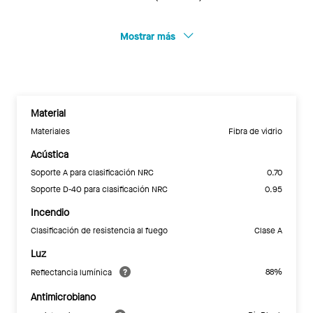
Mostrar más
Material
Materiales
Fibra de vidrio
Acústica
Soporte A para clasificación NRC
0.70
Soporte D-40 para clasificación NRC
0.95
Incendio
Clasificación de resistencia al fuego
Clase A
Luz
88%
Reflectancia lumínica
Antimicrobiano