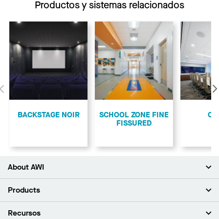
Productos y sistemas relacionados
Anterior
BACKSTAGE NOIR
SCHOOL ZONE FINE
CA
FISSURED
About AWI
Acerca de nosotros
Products
Inversores
Empleo
Plafones
Recursos
Sala de prensa