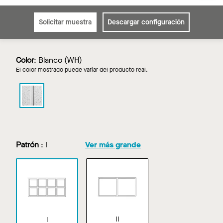
Solicitar muestra
Descargar configuración
Color
:
Blanco (WH)
El color mostrado puede variar del producto real.
FINE
FISSURED
SECOND
LOOK
en
Blanco
Patrón
:
I
Ver más grande
II
I