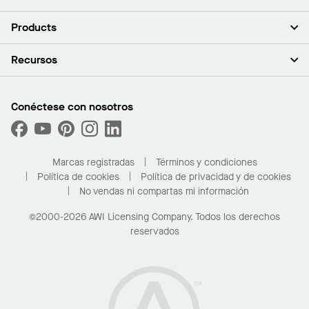
Acerca de nosotros
Products
Inversores
Empleo
Plafones
Recursos
Sala de prensa
Paredes y particiones
Sustentabilidad
Sistema de suspensión
Buscar un representante
Segmentos del mercado
Bordes y transiciones
Buscar un distribuidor
Conéctese con nosotros
¿Cuáles son mis opciones de compra?
Capacidades personalizadas
PROJECTWORKS
Desempeño
Solicitar muestras
Galería de proyectos
Compre en línea con Kanopi
Marcas registradas
Términos y condiciones
Para el hogar
Política de cookies
Política de privacidad y de cookies
No vendas ni compartas mi información
©2000-2026 AWI Licensing Company. Todos los derechos
reservados