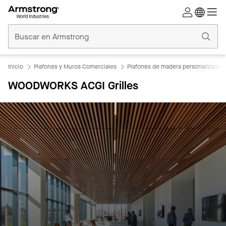
Techos
Comerciales
Inicio
Inicio
Plafones y Muros Comerciales
Plafones de madera personalizados
WOODWORKS ACGI Grilles