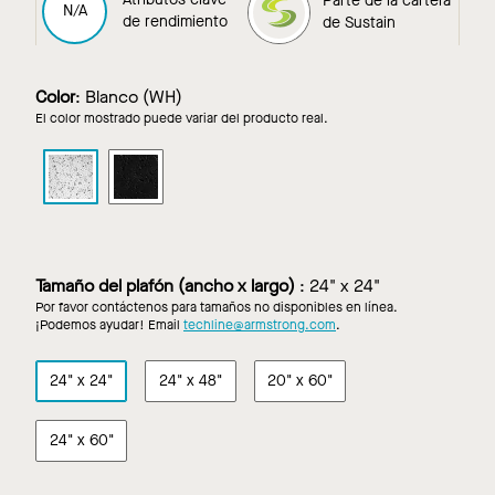
Parte de la cartera
Parte de la cartera
N/A
de rendimiento
de Sustain
de Sustain
Color
:
Blanco (WH)
El color mostrado puede variar del producto real.
CORTEGA
CORTEGA
en
en
Blanco
Negro
Tamaño del plafón (ancho x largo)
:
24" x 24"
Por favor contáctenos para tamaños no disponibles en línea.
¡Podemos ayudar! Email
techline@armstrong.com
.
24" x 24"
24" x 48"
20" x 60"
24" x 60"