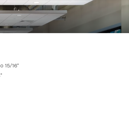
do 15/16"
4"