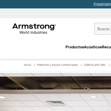
Presentamo
Techos
Comerciale
Productos
Acústicos
Recu
Inicio
Inicio
Plafones y Muros Comerciales
CIRRUS alto NRC