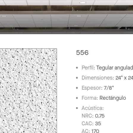
556
Perfil:
Tegular angula
Dimensiones:
24" x 2
Espesor:
7/8"
Forma:
Rectángulo
Acústica:
NRC:
0.75
CAC:
35
AC:
170