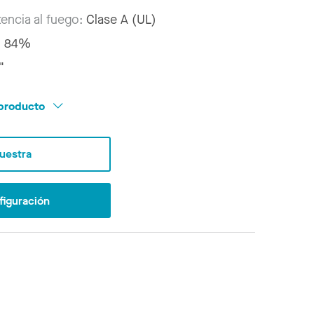
tencia al fuego:
Clase A (UL)
:
84%
"
l producto
Muestra
figuración