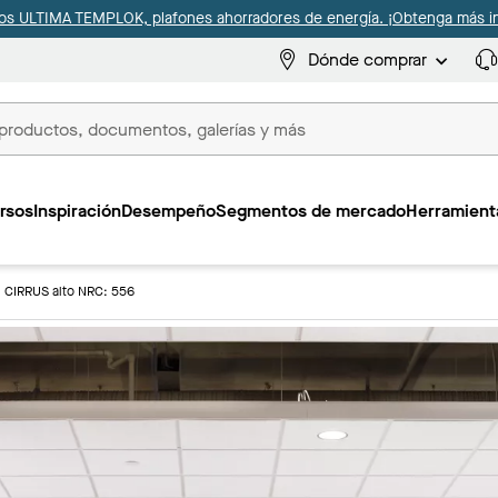
s ULTIMA TEMPLOK, plafones ahorradores de energía. ¡Obtenga más i
Dónde comprar
s
rsos
Inspiración
Desempeño
Segmentos de mercado
Herramienta
CIRRUS alto NRC: 556