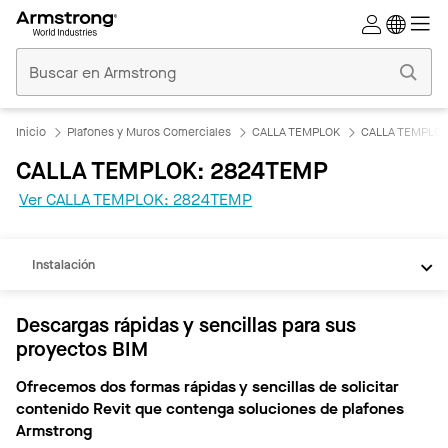
Techos
Comerciales
Inicio
Inicio
Plafones y Muros Comerciales
CALLA TEMPLOK
CALLA TEMPLOK
CALLA TEMPLOK: 2824TEMP
REVIT
Ver CALLA TEMPLOK: 2824TEMP
Documentos
Instalación
Descargas rápidas y sencillas para sus
proyectos BIM
Ofrecemos dos formas rápidas y sencillas de solicitar
contenido Revit que contenga soluciones de plafones
Armstrong