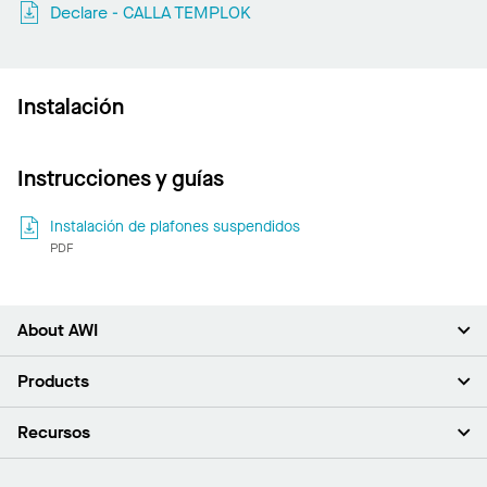
Declare - CALLA TEMPLOK
Instalación
Instrucciones y guías
Instalación de plafones suspendidos
PDF
About AWI
Acerca de nosotros
Products
Inversores
Empleo
Plafones
Recursos
Sala de prensa
Paredes y particiones
Sustentabilidad
Sistema de suspensión
Buscar un representante