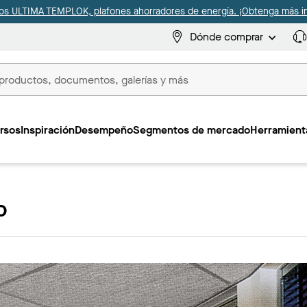
s ULTIMA TEMPLOK, plafones ahorradores de energía. ¡Obtenga más i
Dónde comprar
s
rsos
Inspiración
Desempeño
Segmentos de mercado
Herramienta
o