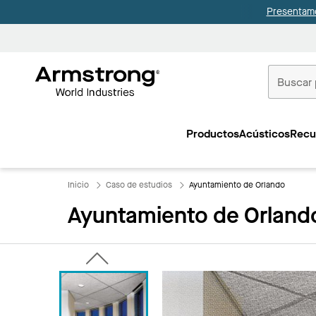
Presentamo
Techos
Comerciale
Productos
Acústicos
Recu
Inicio
Inicio
Caso de estudios
Ayuntamiento de Orlando
Ayuntamiento de Orland