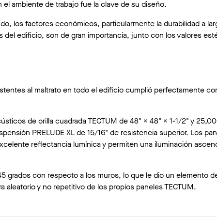
n el ambiente de trabajo fue la clave de su diseño.
o, los factores económicos, particularmente la durabilidad a lar
del edificio, son de gran importancia, junto con los valores esté
tentes al maltrato en todo el edificio cumplió perfectamente co
ústicos de orilla cuadrada TECTUM de 48" × 48" × 1-1/2" y 25,00
uspensión PRELUDE XL de 15/16" de resistencia superior. Los pa
celente reflectancia lumínica y permiten una iluminación asce
45 grados con respecto a los muros, lo que le dio un elemento d
ura aleatorio y no repetitivo de los propios paneles TECTUM.