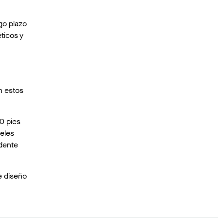
go plazo
ticos y
n estos
0 pies
neles
ndente
e diseño