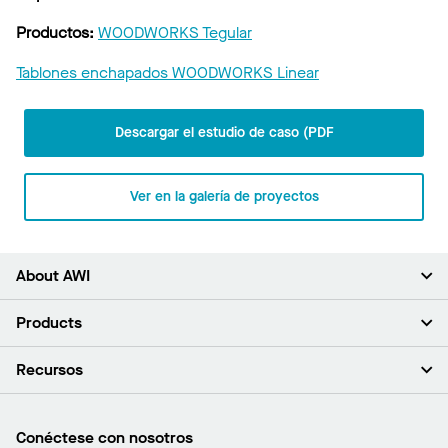
Productos:
WOODWORKS Tegular
Tablones enchapados WOODWORKS Linear
Descargar el estudio de caso (PDF
Ver en la galería de proyectos
About AWI
Acerca de nosotros
Products
Inversores
Empleo
Plafones
Recursos
Sala de prensa
Paredes y particiones
Sustentabilidad
Sistema de suspensión
Buscar un representante
Segmentos del mercado
Bordes y transiciones
Buscar un distribuidor
Conéctese con nosotros
¿Cuáles son mis opciones de compra?