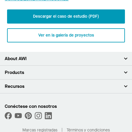
Descargar el caso de estudio (PDF)
Ver en la galería de proyectos
About AWI
Acerca de nosotros
Products
Inversores
Empleo
Plafones
Recursos
Sala de prensa
Paredes y particiones
Sustentabilidad
Sistema de suspensión
Buscar un representante
Segmentos del mercado
Bordes y transiciones
Buscar un distribuidor
Conéctese con nosotros
¿Cuáles son mis opciones de compra?
Capacidades personalizadas
PROJECTWORKS
Desempeño
Solicitar muestras
Galería de proyectos
Compre en línea con Kanopi
Marcas registradas
Términos y condiciones