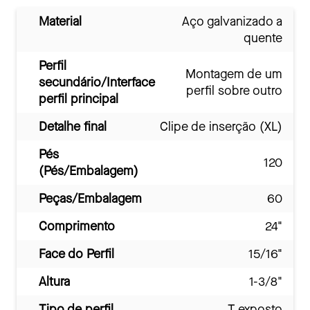
Material
Aço galvanizado a
quente
Perfil
Montagem de um
secundário/Interface
perfil sobre outro
perfil principal
Detalhe final
Clipe de inserção (XL)
Pés
120
(Pés/Embalagem)
Peças/Embalagem
60
Comprimento
24"
Face do Perfil
15/16"
Altura
1-3/8"
Tipo de perfil
T exposto