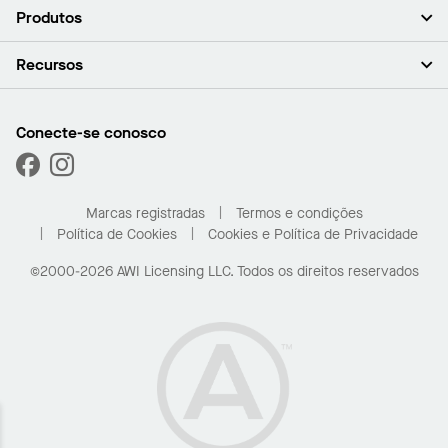
Sobre nós (em inglês)
Produtos
Investidores (em inglês)
Carreiras (em inglês)
Forros
Recursos
Sala de imprensa (em inglês)
Paredes
Responsabilidade (em inglês)
Sistemas de suspensão
Encontrar o Meu Representante
Segmentos de mercado
Trims e transições
Encontre um distribuidor
Conecte-se conosco
Capacidades personalizadas
Solicitar amostras
Desempenho
Galeria de projetos
Marcas registradas
Termos e condições
Política de Cookies
Cookies e Política de Privacidade
©2000-2026 AWI Licensing LLC. Todos os direitos reservados