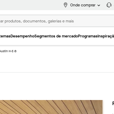
Onde comprar
temas
Desempenho
Segmentos de mercado
Programas
Inspiraç
Austin H‑E‑B