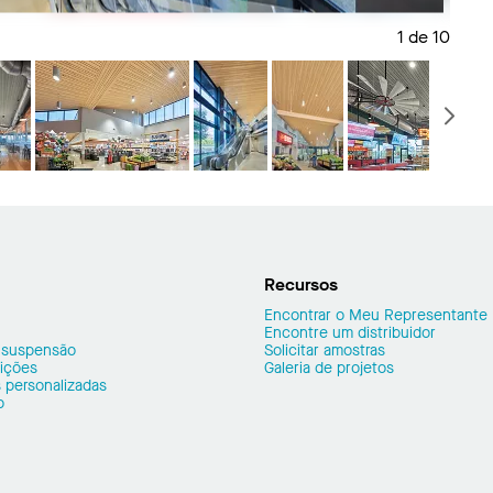
1 de 10
Salva
P
Recursos
Encontrar o Meu Representante
Encontre um distribuidor
 suspensão
Solicitar amostras
sições
Galeria de projetos
 personalizadas
o