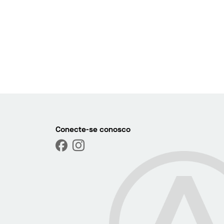
r foto
róximo
Conecte-se conosco