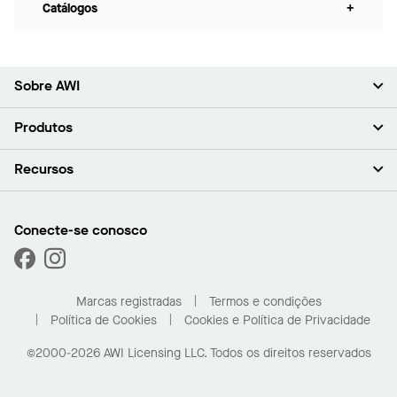
Catálogos
+
Sobre AWI
Sobre nós (em inglês)
Produtos
Investidores (em inglês)
Carreiras (em inglês)
Forros
Recursos
Sala de imprensa (em inglês)
Paredes
Responsabilidade (em inglês)
Sistemas de suspensão
Encontrar o Meu Representante
Segmentos de mercado
Trims e transições
Encontre um distribuidor
Conecte-se conosco
Capacidades personalizadas
Solicitar amostras
Desempenho
Galeria de projetos
Marcas registradas
Termos e condições
Política de Cookies
Cookies e Política de Privacidade
©2000-2026 AWI Licensing LLC. Todos os direitos reservados