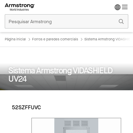
Tetos
Comerciais
Início
Página inicial
Forros e paredes comerciais
Sistema Armstrong VIDASHIE
Sistema Armstrong VIDASHIELD
UV24
52SZFFUVC