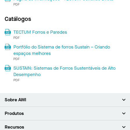
PDF
Catálogos
TECTUM Forros e Paredes
PDF
Portfólio do Sistema de forros Sustain – Criando
espaços melhores
PDF
SUSTAIN: Sistemas de Forros Sustentáveis ​​de Alto
Desempenho
PDF
Sobre AWI
Sobre nós (em inglês)
Produtos
Investidores (em inglês)
Carreiras (em inglês)
Forros
Recursos
Sala de imprensa (em inglês)