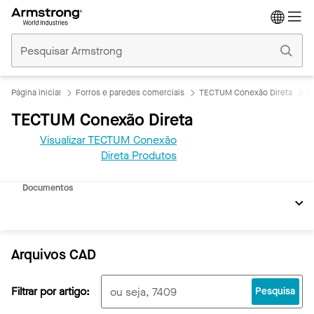
Tetos
Comerciais
Início
Página inicial
Forros e paredes comerciais
TECTUM Conexão Direta
R
TECTUM Conexão Direta
Visualizar TECTUM Conexão
Direta Produtos
BIM/REVIT
Documentos
Arquivos CAD
Filtrar por artigo:
Pesquisa