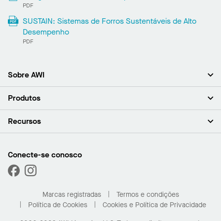
PDF
SUSTAIN: Sistemas de Forros Sustentáveis ​​de Alto
Desempenho
PDF
Sobre AWI
Sobre nós (em inglês)
Produtos
Investidores (em inglês)
Carreiras (em inglês)
Forros
Recursos
Sala de imprensa (em inglês)
Paredes
Responsabilidade (em inglês)
Sistemas de suspensão
Encontrar o Meu Representante
Segmentos de mercado
Trims e transições
Encontre um distribuidor
Conecte-se conosco
Capacidades personalizadas
Solicitar amostras
Desempenho
Galeria de projetos
Marcas registradas
Termos e condições
Política de Cookies
Cookies e Política de Privacidade