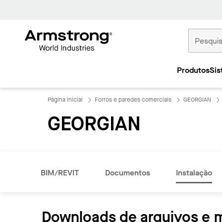
Tetos
Comerciais
Produtos
Sis
Início
Página inicial
Forros e paredes comerciais
GEORGIAN
GEORGIAN
BIM/REVIT
Documentos
Instalação
Downloads de arquivos e 