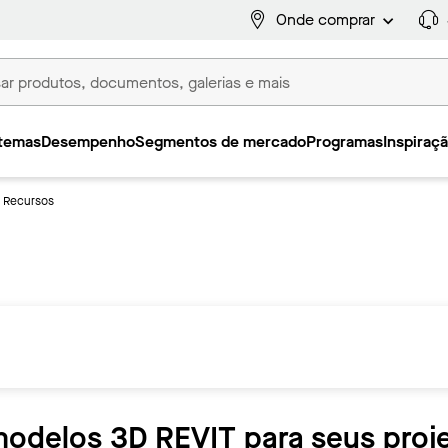
Onde comprar
temas
Desempenho
Segmentos de mercado
Programas
Inspiraç
Recursos
modelos 3D REVIT para seus proj