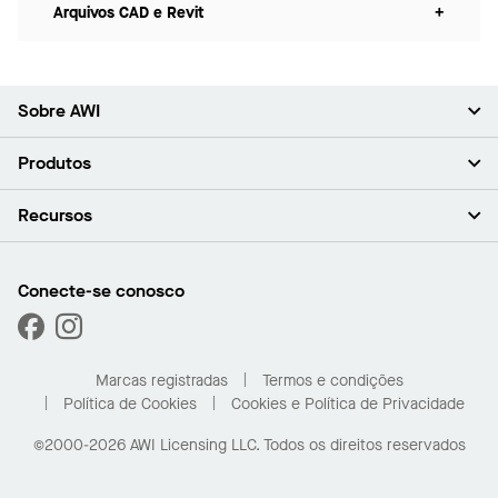
Arquivos CAD e Revit
+
Sobre AWI
Sobre nós (em inglês)
Produtos
Investidores (em inglês)
Carreiras (em inglês)
Forros
Recursos
Sala de imprensa (em inglês)
Paredes
Responsabilidade (em inglês)
Sistemas de suspensão
Encontrar o Meu Representante
Segmentos de mercado
Trims e transições
Encontre um distribuidor
Conecte-se conosco
Capacidades personalizadas
Solicitar amostras
Desempenho
Galeria de projetos
Marcas registradas
Termos e condições
Política de Cookies
Cookies e Política de Privacidade
©2000-2026 AWI Licensing LLC. Todos os direitos reservados