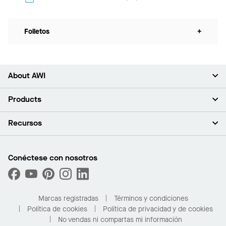
Folletos
+
About AWI
Acerca de nosotros
Products
Inversores
Empleo
Plafones
Recursos
Sala de prensa
Paredes y particiones
Sustentabilidad
Sistema de suspensión
Buscar un representante
Segmentos del mercado
Bordes y transiciones
Buscar un distribuidor
Conéctese con nosotros
¿Cuáles son mis opciones de compra?
Capacidades personalizadas
PROJECTWORKS
Desempeño
Solicitar muestras
Galería de proyectos
Compre en línea con Kanopi
Marcas registradas
Términos y condiciones
Para el hogar
Política de cookies
Política de privacidad y de cookies
No vendas ni compartas mi información