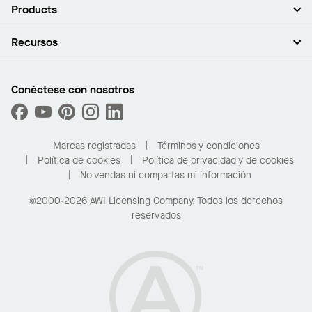
Acerca de nosotros
Products
Inversores
Empleo
Plafones
Recursos
Sala de prensa
Paredes y particiones
Sustentabilidad
Sistema de suspensión
Buscar un representante
Segmentos del mercado
Bordes y transiciones
Buscar un distribuidor
Conéctese con nosotros
¿Cuáles son mis opciones de compra?
Capacidades personalizadas
PROJECTWORKS
Desempeño
Solicitar muestras
Galería de proyectos
Compre en línea con Kanopi
Marcas registradas
Términos y condiciones
Para el hogar
Política de cookies
Política de privacidad y de cookies
No vendas ni compartas mi información
©2000-2026 AWI Licensing Company. Todos los derechos
reservados