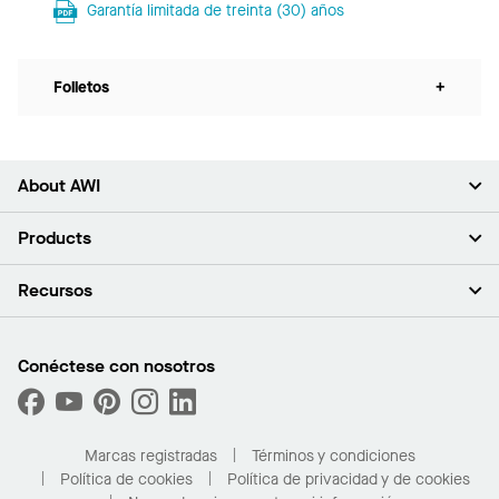
Garantía limitada de treinta (30) años
Folletos
+
About AWI
Acerca de nosotros
Products
Inversores
Empleo
Plafones
Recursos
Sala de prensa
Paredes y particiones
Sustentabilidad
Sistema de suspensión
Buscar un representante
Segmentos del mercado
Bordes y transiciones
Buscar un distribuidor
Conéctese con nosotros
¿Cuáles son mis opciones de compra?
Capacidades personalizadas
PROJECTWORKS
Desempeño
Solicitar muestras
Galería de proyectos
Compre en línea con Kanopi
Marcas registradas
Términos y condiciones
Para el hogar
Política de cookies
Política de privacidad y de cookies