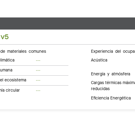
 v5
de materiales comunes
Experiencia del ocupa
limática
Acústica
---
humana
---
Energía y atmósfera
del ecosistema
---
Cargas térmicas máxim
reducidas
a circular
---
Eficiencia Energética