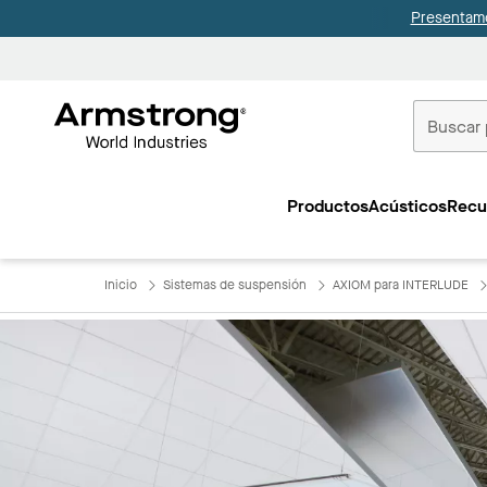
Presentamo
Techos
Comerciale
Productos
Acústicos
Recu
Inicio
Inicio
Sistemas de suspensión
AXIOM para INTERLUDE