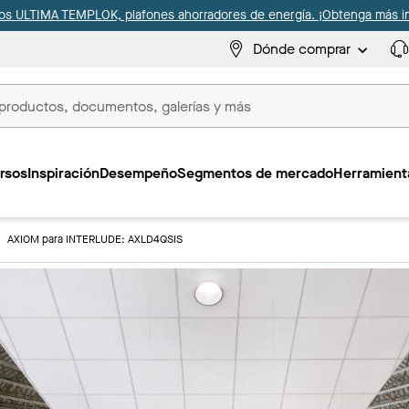
s ULTIMA TEMPLOK, plafones ahorradores de energía. ¡Obtenga más i
Dónde comprar
s
rsos
Inspiración
Desempeño
Segmentos de mercado
Herramienta
AXIOM para INTERLUDE: AXLD4QSIS