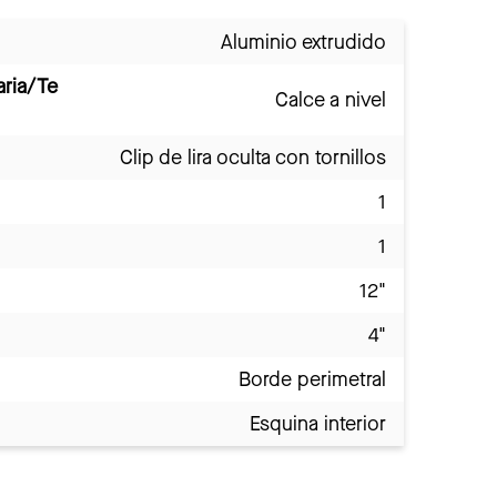
Aluminio extrudido
aria/Te
Calce a nivel
Clip de lira oculta con tornillos
1
1
12"
4"
Borde perimetral
Esquina interior