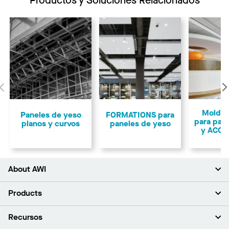
Productos y Soluciones Relacionados
Anterior
Moldur
Paneles de yeso
FORMATIONS para
para pan
planos y curvos
paneles de yeso
y ACOU
About AWI
Acerca de nosotros
Products
Inversores
Empleo
Plafones
Recursos
Sala de prensa
Paredes y particiones