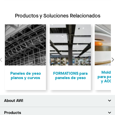
Productos y Soluciones Relacionados
Anterior
Moldur
Paneles de yeso
FORMATIONS para
para pan
planos y curvos
paneles de yeso
y ACOU
About AWI
Acerca de nosotros
Products