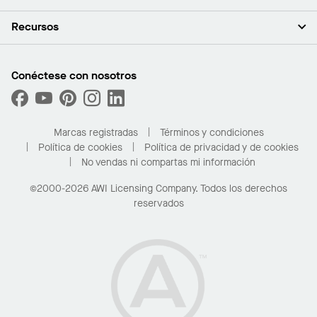
Inversores
Empleo
Plafones
Recursos
Sala de prensa
Paredes y particiones
Sustentabilidad
Sistema de suspensión
Buscar un representante
Segmentos del mercado
Bordes y transiciones
Buscar un distribuidor
Conéctese con nosotros
¿Cuáles son mis opciones de compra?
Capacidades personalizadas
PROJECTWORKS
Desempeño
Solicitar muestras
Galería de proyectos
Compre en línea con Kanopi
Marcas registradas
Términos y condiciones
Para el hogar
Política de cookies
Política de privacidad y de cookies
No vendas ni compartas mi información
©2000-2026 AWI Licensing Company. Todos los derechos
reservados