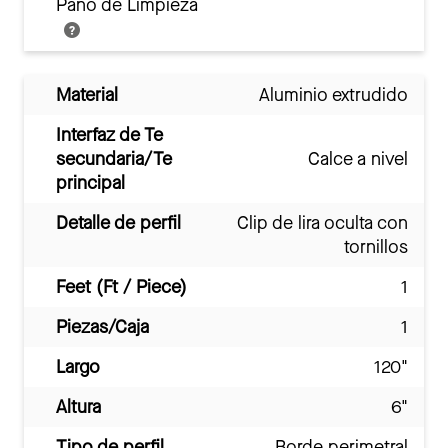
Paño de Limpieza
Material
Aluminio extrudido
Interfaz de Te
secundaria/Te
Calce a nivel
principal
Detalle de perfil
Clip de lira oculta con
tornillos
Feet (Ft / Piece)
1
Piezas/Caja
1
Largo
120"
Altura
6"
Tipo de perfil
Borde perimetral