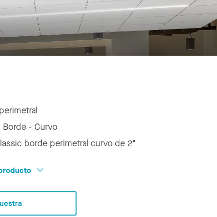
perimetral
:
Borde - Curvo
lassic borde perimetral curvo de 2"
l producto
Muestra