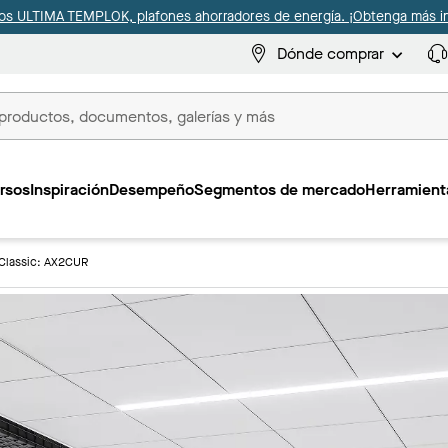
s ULTIMA TEMPLOK, plafones ahorradores de energía. ¡Obtenga más i
Dónde comprar
s
rsos
Inspiración
Desempeño
Segmentos de mercado
Herramienta
Classic: AX2CUR