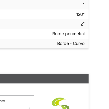
1
120"
2"
Borde perimetral
Borde - Curvo
nte