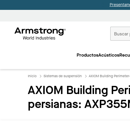
Presentamo
Techos
Comerciale
Productos
Acústicos
Recu
Inicio
Inicio
Sistemas de suspensión
AXIOM Building Perimeter
AXIOM Building Per
persianas: AXP35