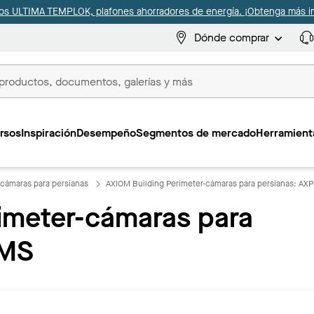
s ULTIMA TEMPLOK, plafones ahorradores de energía. ¡Obtenga más i
Dónde comprar
s
rsos
Inspiración
Desempeño
Segmentos de mercado
Herramienta
-cámaras para persianas
AXIOM Building Perimeter-cámaras para persianas: A
imeter-cámaras para
5MS