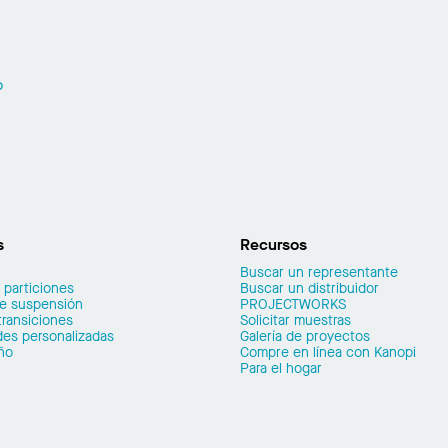
o
s
Recursos
Buscar un representante
 particiones
Buscar un distribuidor
de suspensión
PROJECTWORKS
transiciones
Solicitar muestras
es personalizadas
Galería de proyectos
ño
Compre en línea con Kanopi
Para el hogar