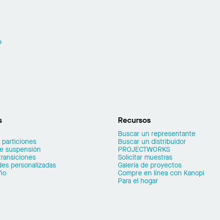
o
s
Recursos
Buscar un representante
 particiones
Buscar un distribuidor
de suspensión
PROJECTWORKS
transiciones
Solicitar muestras
es personalizadas
Galería de proyectos
ño
Compre en línea con Kanopi
Para el hogar