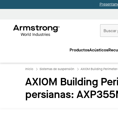
Presentamo
Techos
Comerciale
Productos
Acústicos
Recu
Inicio
Inicio
Sistemas de suspensión
AXIOM Building Perimeter
AXIOM Building Per
persianas: AXP35