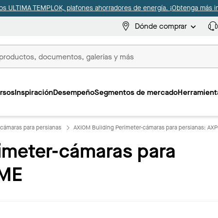
s ULTIMA TEMPLOK, plafones ahorradores de energía. ¡Obtenga más i
Dónde comprar
s
rsos
Inspiración
Desempeño
Segmentos de mercado
Herramienta
-cámaras para persianas
AXIOM Building Perimeter-cámaras para persianas: A
imeter-cámaras para
5ME