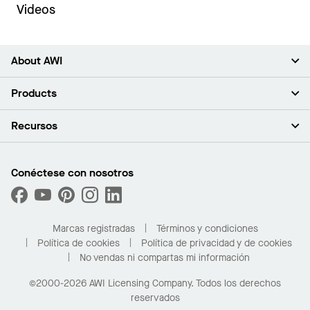
Videos
About AWI
Acerca de nosotros
Products
Inversores
Empleo
Plafones
Recursos
Sala de prensa
Paredes y particiones
Sustentabilidad
Sistema de suspensión
Buscar un representante
Segmentos del mercado
Bordes y transiciones
Buscar un distribuidor
Conéctese con nosotros
¿Cuáles son mis opciones de compra?
Capacidades personalizadas
PROJECTWORKS
Desempeño
Solicitar muestras
Galería de proyectos
Compre en línea con Kanopi
Marcas registradas
Términos y condiciones
Para el hogar
Política de cookies
Política de privacidad y de cookies
No vendas ni compartas mi información
©2000-2026 AWI Licensing Company. Todos los derechos
reservados