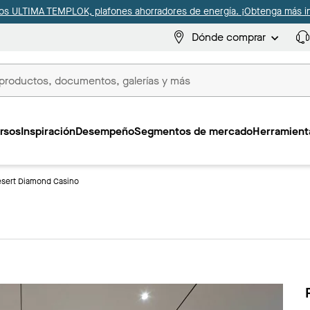
s ULTIMA TEMPLOK, plafones ahorradores de energía. ¡Obtenga más i
Dónde comprar
s
rsos
Inspiración
Desempeño
Segmentos de mercado
Herramienta
sert Diamond Casino