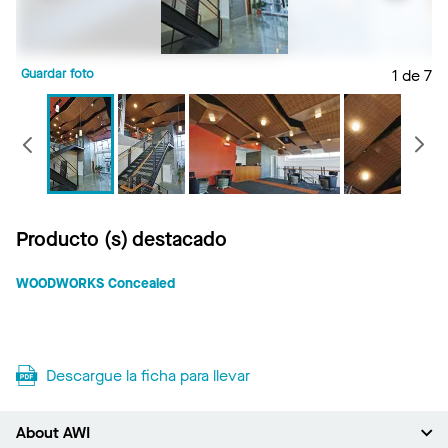
Guardar foto
1 de 7
G
Anterior
Producto (s) destacado
WOODWORKS Concealed
Descargue la ficha para llevar
About AWI