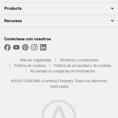
Acerca de nosotros
Products
Inversores
Empleo
Plafones
Recursos
Sala de prensa
Paredes y particiones
Sustentabilidad
Sistema de suspensión
Buscar un representante
Segmentos del mercado
Bordes y transiciones
Buscar un distribuidor
Conéctese con nosotros
¿Cuáles son mis opciones de compra?
Capacidades personalizadas
PROJECTWORKS
Desempeño
Solicitar muestras
Galería de proyectos
Compre en línea con Kanopi
Marcas registradas
Términos y condiciones
Para el hogar
Política de cookies
Política de privacidad y de cookies
No vendas ni compartas mi información
©2000-2026 AWI Licensing Company. Todos los derechos
reservados