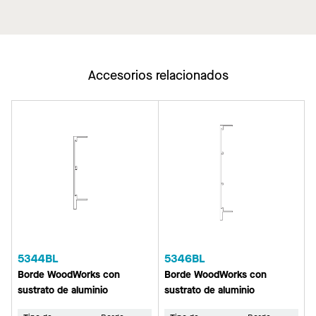
Sapele
Walnut
White
Grain
personalizados
Oak
Fir
Accesorios relacionados
5344BL
5346BL
Borde WoodWorks con
Borde WoodWorks con
sustrato de aluminio
sustrato de aluminio