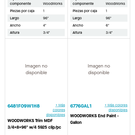
componente
WoodWorks
componente
WoodWorks
Piezas por caja
1
Piezas por caja
1
Largo
96"
Largo
96"
Ancho
4"
Ancho
6"
Altura
3/4"
Altura
3/4"
Imagen no
Imagen no
disponible
disponible
6481F09W1H8
+ Más
6776GAL1
+ Más colores
colores
disponibles
disponibles
WOODWORKS End Paint -
WOODWORKS Trim MDF
Gallon
3/4x8x96" w/4 5925 clip/pc