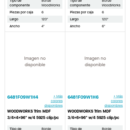
Tipo de
Borde
Tipo de
Borde
componente
WoodWorks
componente
WoodWorks
Piezas por caja
6
Piezas por caja
6
Largo
120"
Largo
120"
Ancho
4"
Ancho
6"
Imagen no
Imagen no
disponible
disponible
6481F09W1H4
+ Más
6481F09W1H6
+ Más
colores
colores
disponibles
disponibles
WOODWORKS Trim MDF
WOODWORKS Trim MDF
3/4x4x96" w/4 5925 clip/pc
3/4x6x96" w/4 5925 clip/pc
Tipo de
Borde
Tipo de
Borde