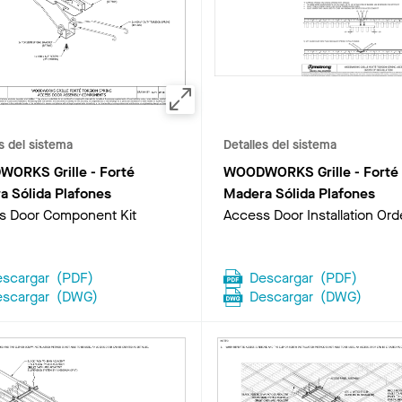
s del sistema
Detalles del sistema
ORKS Grille - Forté
WOODWORKS Grille - Forté
a Sólida Plafones
Madera Sólida Plafones
s Door Component Kit
Access Door Installation Ord
escargar
(
PDF
)
Descargar
(
PDF
)
escargar
(
DWG
)
Descargar
(
DWG
)