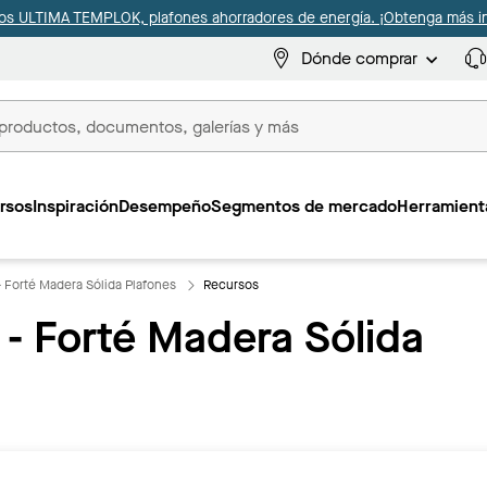
s ULTIMA TEMPLOK, plafones ahorradores de energía. ¡Obtenga más i
Dónde comprar
s
rsos
Inspiración
Desempeño
Segmentos de mercado
Herramienta
 Forté Madera Sólida Plafones
Recursos
 Forté Madera Sólida