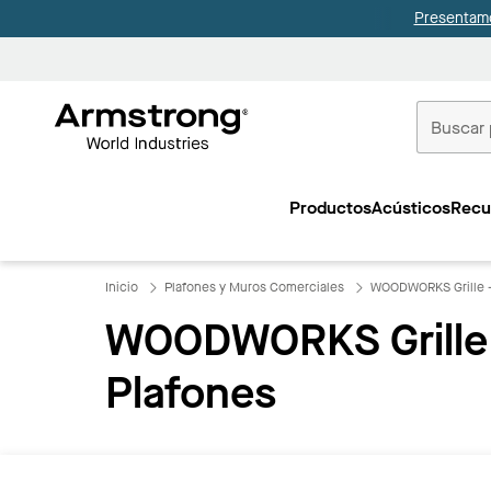
Presentamo
Techos
Comerciale
Productos
Acústicos
Recu
Inicio
Inicio
Plafones y Muros Comerciales
WOODWORKS Grille -
WOODWORKS Grille -
Plafones