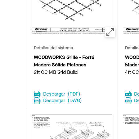
Detalles del sistema
Detalle
WOODWORKS Grille - Forté
WOODW
Madera Sólida Plafones
Mader
2ft OC MB Grid Build
4ft OC
Descargar
(
PDF
)
D
Descargar
(
DWG
)
D