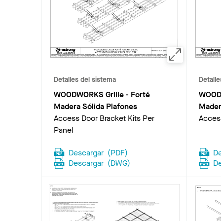
Detalles del sistema
Detalle
WOODWORKS Grille - Forté
WOODW
Madera Sólida Plafones
Mader
Access Door Bracket Kits Per
Acces
Panel
Descargar
(
PDF
)
D
Descargar
(
DWG
)
D