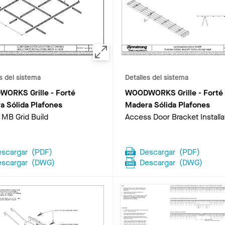
s del sistema
Detalles del sistema
ORKS Grille - Forté
WOODWORKS Grille - Forté
a Sólida Plafones
Madera Sólida Plafones
 MB Grid Build
Access Door Bracket Installa
escargar
(
PDF
)
Descargar
(
PDF
)
escargar
(
DWG
)
Descargar
(
DWG
)