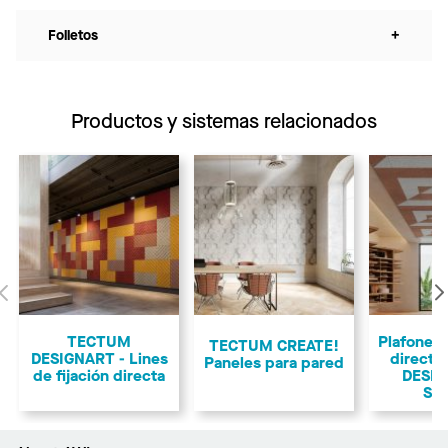
Folletos
+
Productos y sistemas relacionados
Anterior
TECTUM
Plafones 
TECTUM CREATE!
DESIGNART - Lines
direct
Paneles para pared
de fijación directa
DESIG
Sh