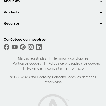
About AWI
Acerca de nosotros
Products
Inversores
Empleo
Plafones
Recursos
Sala de prensa
Paredes y particiones
Sustentabilidad
Sistema de suspensión
Buscar un representante
Segmentos del mercado
Bordes y transiciones
Buscar un distribuidor
Conéctese con nosotros
¿Cuáles son mis opciones de compra?
Capacidades personalizadas
PROJECTWORKS
Desempeño
Solicitar muestras
Galería de proyectos
Compre en línea con Kanopi
Marcas registradas
Términos y condiciones
Para el hogar
Política de cookies
Política de privacidad y de cookies
No vendas ni compartas mi información
©2000-2026 AWI Licensing Company. Todos los derechos
reservados