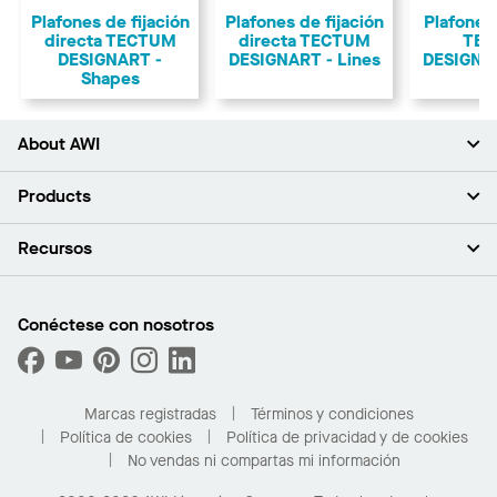
Plafones de fijación
Plafones de fijación
Plafones
directa TECTUM
directa TECTUM
TE
DESIGNART -
DESIGNART - Lines
DESIGNAR
Shapes
About AWI
Acerca de nosotros
Products
Inversores
Empleo
Plafones
Recursos
Sala de prensa
Paredes y particiones
Sustentabilidad
Sistema de suspensión
Buscar un representante
Segmentos del mercado
Bordes y transiciones
Buscar un distribuidor
Conéctese con nosotros
¿Cuáles son mis opciones de compra?
Capacidades personalizadas
PROJECTWORKS
Desempeño
Solicitar muestras
Galería de proyectos
Compre en línea con Kanopi
Marcas registradas
Términos y condiciones
Para el hogar
Política de cookies
Política de privacidad y de cookies
No vendas ni compartas mi información